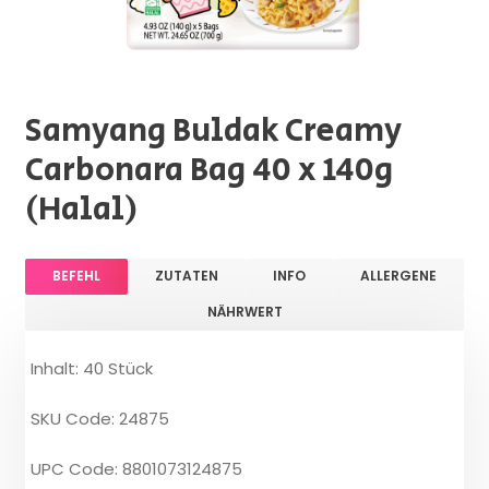
Samyang Buldak Creamy
Carbonara Bag 40 x 140g
(Halal)
BEFEHL
ZUTATEN
INFO
ALLERGENE
NÄHRWERT
Inhalt: 40 Stück
SKU Code: 24875
UPC Code: 8801073124875