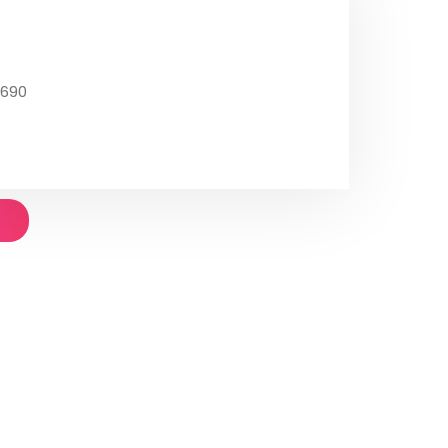
0690
n