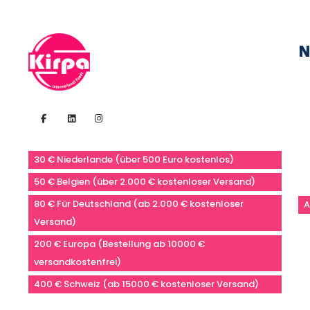
N
30 € Niederlande (über 500 Euro kostenlos)
50 € Belgien (über 2.000 € kostenloser Versand)
80 € Für Deutschland (ab 2.000 € kostenloser
A
Versand)
200 € Europa (Bestellung ab 10000 €
versandkostenfrei)
400 € Schweiz (ab 15000 € kostenloser Versand)