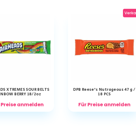
Verka
DS XTREMES SOUR BELTS
DPB Reese’s Nutrageous 47 g /
INBOW BERRY 18/2oz
18 PCS
 Preise anmelden
Für Preise anmelden