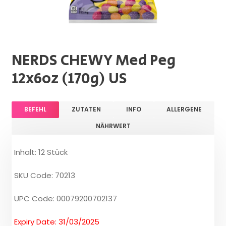
NERDS CHEWY Med Peg
12x6oz (170g) US
BEFEHL
ZUTATEN
INFO
ALLERGENE
NÄHRWERT
Inhalt: 12 Stück
SKU Code: 70213
UPC Code: 00079200702137
Expiry Date: 31/03/2025