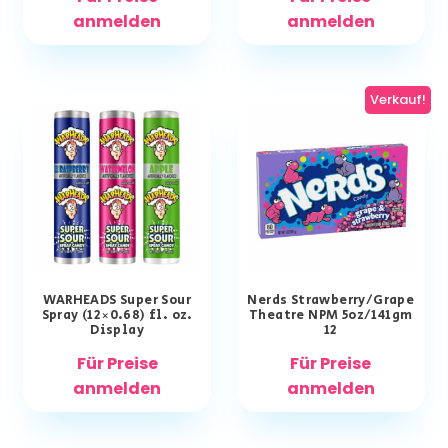
anmelden
anmelden
Verkauf!
WARHEADS Super Sour
Nerds Strawberry/Grape
Spray (12×0.68) fl. oz.
Theatre NPM 5oz/141gm
Display
12
Für Preise
Für Preise
anmelden
anmelden