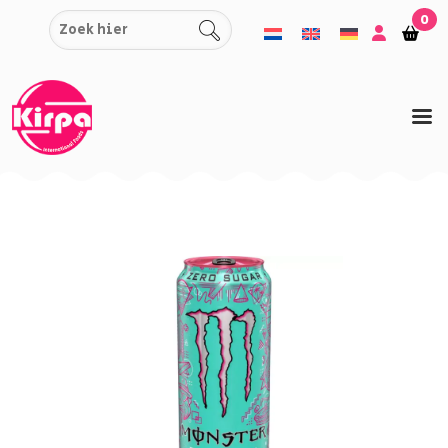
Zum
0
Einkauf
Ein
Inhalt
springen