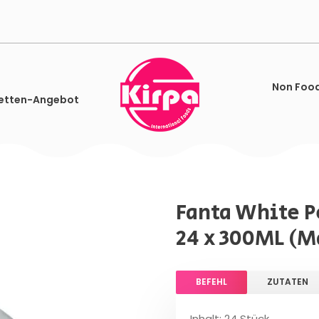
Non Foo
etten-Angebot
Fanta White 
24 x 300ML (M
BEFEHL
ZUTATEN
Inhalt: 24 Stück