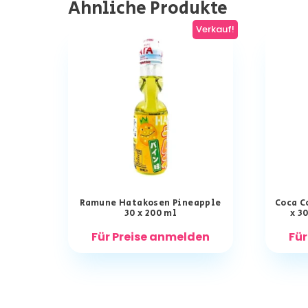
Ähnliche Produkte
Verkauf!
Ramune Hatakosen Pineapple
Coca C
30 x 200 ml
x 3
Für Preise anmelden
Für