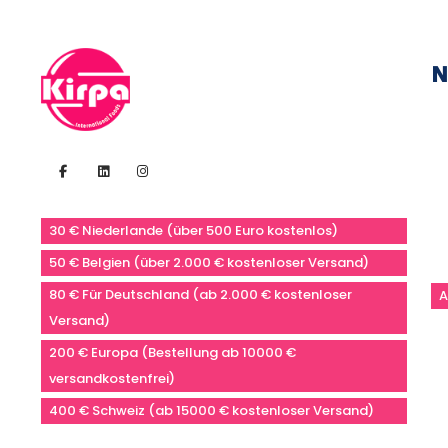
N
30 € Niederlande (über 500 Euro kostenlos)
50 € Belgien (über 2.000 € kostenloser Versand)
80 € Für Deutschland (ab 2.000 € kostenloser
A
Versand)
200 € Europa (Bestellung ab 10000 €
versandkostenfrei)
400 € Schweiz (ab 15000 € kostenloser Versand)