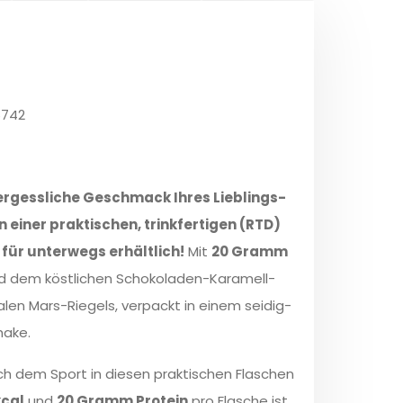
6742
ergessliche Geschmack Ihres Lieblings-
in einer praktischen, trinkfertigen (RTD)
für unterwegs erhältlich!
Mit
20 Gramm
 dem köstlichen Schokoladen-Karamell-
len Mars-Riegels, verpackt in einem seidig-
hake.
ch dem Sport in diesen praktischen Flaschen
kcal
und
20 Gramm Protein
pro Flasche ist