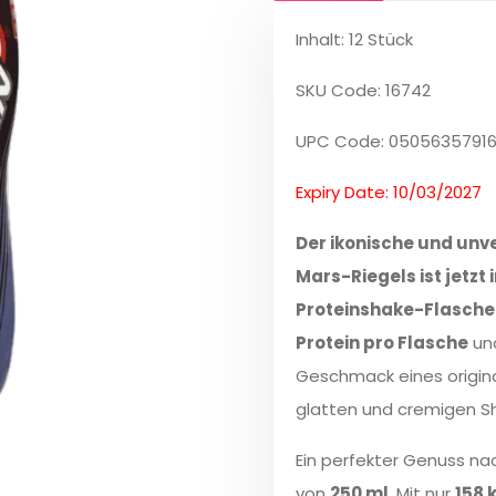
Inhalt: 12 Stück
SKU Code: 16742
UPC Code: 0505635791
Expiry Date: 10/03/2027
Der ikonische und unv
Mars-Riegels ist jetzt 
Proteinshake-Flasche 
Protein pro Flasche
und
Geschmack eines origina
glatten und cremigen S
Ein perfekter Genuss na
von
250 ml
. Mit nur
158 