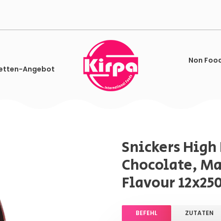
Non Foo
etten-Angebot
Snickers High
Chocolate, Ma
Flavour 12x25
BEFEHL
ZUTATEN