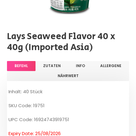
Lays Seaweed Flavor 40 x
40g (Imported Asia)
BEFEHL
ZUTATEN
INFO
ALLERGENE
NÄHRWERT
Inhalt: 40 Stück
SKU Code: 19751
UPC Code: 16924743919751
Expiry Date: 25/08/2026