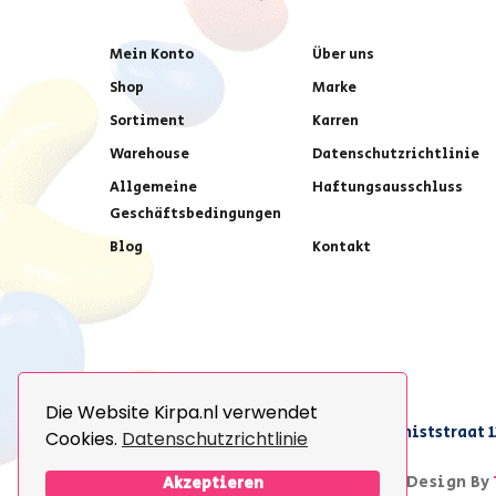
Mein Konto
Über uns
Shop
Marke
Sortiment
Karren
Warehouse
Datenschutzrichtlinie
Allgemeine
Haftungsausschluss
Geschäftsbedingungen
Blog
Kontakt
Die Website Kirpa.nl verwendet
achter AFAS voetbalstadion,Amethiststraat 1
Cookies.
Datenschutzrichtlinie
© 2026 Kirpa. All Rights Reserved.
Design By
Akzeptieren