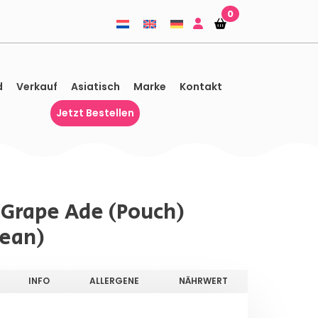
0
Einkaufskorb
Einkaufskorb
d
Verkauf
Asiatisch
Marke
Kontakt
Jetzt Bestellen
n Grape Ade (Pouch)
rean)
INFO
ALLERGENE
NÄHRWERT