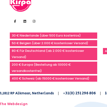
30 € Niederlande (über 500 Euro kostenlos)
50 € Belgien (über 2.000 € kostenloser Versand)
80 € Für Deutschland (ab 2.000 € kostenloser
A
Versand)
200 € Europa (Bestellung ab 10000 €
versandkostenfrei)
400 € Schweiz (ab 15000 € kostenloser Versand)
+31(0) 251 296 806
i
3,1812 RP Alkmaar, Netherlands
|
|
The Webdesign