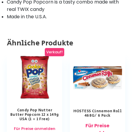
Candy Pop Popcorn is a tasty combo made with
real TWIX candy
Made in the U.S.A.
Ähnliche Produkte
Verkauf!
Candy Pop Nutter
HOSTESS Cinnamon Roll
Butter Popcorn 12 x 149g
468G/ 6 Pack
USA (1 + 1 Free)
Für Preise
Für Preise anmelden