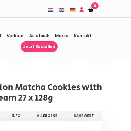
0
Einkaufskorb
Einkaufskorb
d
Verkauf
Asiatisch
Marke
Kontakt
Jetzt Bestellen
ion Matcha Cookies with
eam 27 x 128g
INFO
ALLERGENE
NÄHRWERT