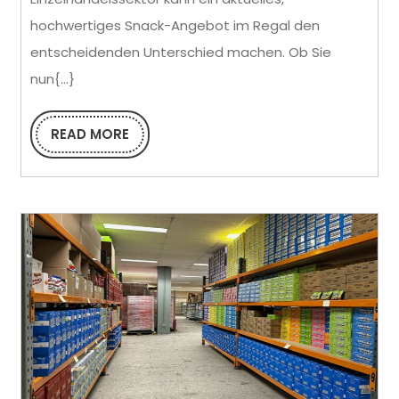
des
hochwertiges Snack-Angebot im Regal den
Kaufs
entscheidenden Unterschied machen. Ob Sie
von
nun{...}
Snacks
im
READ MORE
READ
MORE
Großhandel
bei
einem
vertrauenswürdigen
Lieferanten