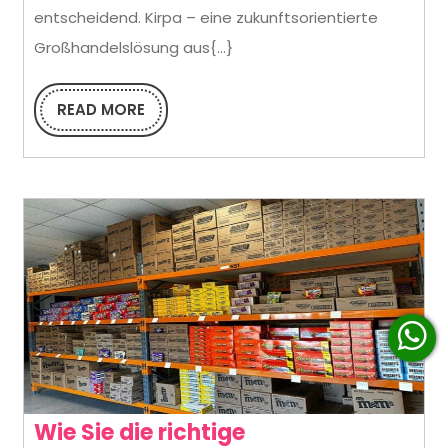
nutzen:
entscheidend. Kirpa – eine zukunftsorientierte
Erleichterung
Großhandelslösung aus{...}
von
Großhandelsbestellung
READ MORE
READ
MORE
für
Einzelhändler
Wie Sie die richtige