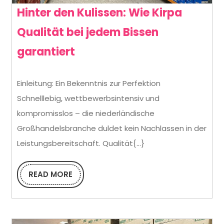
Hinter den Kulissen: Wie Kirpa
Qualität bei jedem Bissen
Hinter
garantiert
den
Einleitung: Ein Bekenntnis zur Perfektion
Kulissen:
Schnelllebig, wettbewerbsintensiv und
Wie
kompromisslos – die niederländische
Kirpa
Großhandelsbranche duldet kein Nachlassen in der
Qualität
Leistungsbereitschaft. Qualität{...}
bei
READ MORE
READ
jedem
MORE
Bissen
garantiert