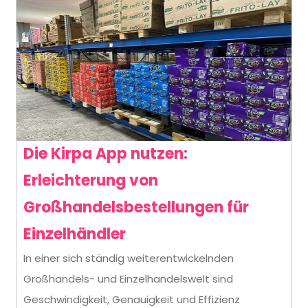
Die Kirpa App nutzen:
Erleichterung von
Großhandelsbestellungen für
Die
Einzelhändler
Kirpa
In einer sich ständig weiterentwickelnden
Großhandels- und Einzelhandelswelt sind
App
Geschwindigkeit, Genauigkeit und Effizienz