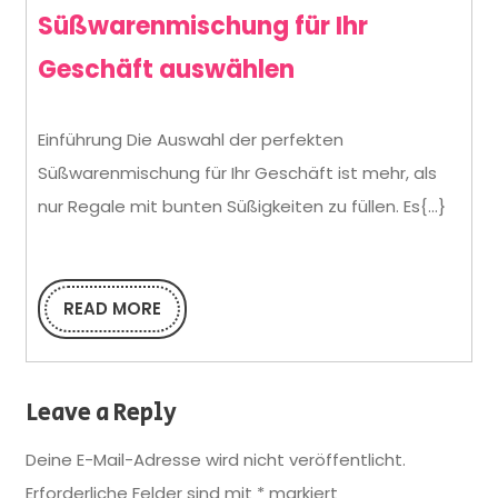
Süßwarenmischung für Ihr
Wie
Geschäft auswählen
Sie
Einführung Die Auswahl der perfekten
die
Süßwarenmischung für Ihr Geschäft ist mehr, als
richtige
nur Regale mit bunten Süßigkeiten zu füllen. Es{...}
Süßwarenmisch
für
READ MORE
Ihr
READ
MORE
Geschäft
auswählen
Leave a Reply
Deine E-Mail-Adresse wird nicht veröffentlicht.
Erforderliche Felder sind mit
*
markiert