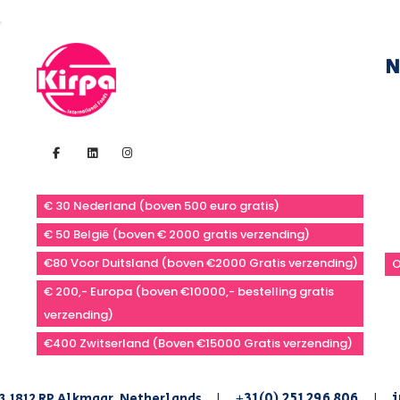
N
€ 30 Nederland (boven 500 euro gratis)
€ 50 België (boven € 2000 gratis verzending)
€80 Voor Duitsland (boven €2000 Gratis verzending)
O
€ 200,- Europa (boven €10000,- bestelling gratis
verzending)
€400 Zwitserland (Boven €15000 Gratis verzending)
+31(0) 251 296 806
i
3,1812 RP Alkmaar, Netherlands
|
|