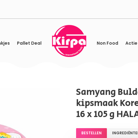
kjes
Pallet Deal
Non Food
Actie
Samyang Buld
kipsmaak Kore
16 x 105 g HAL
BESTELLEN
INGREDIËNTE