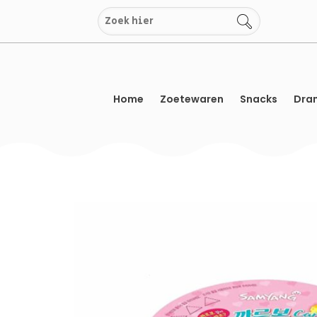
Overslaan
naar
inhoud
Home
Zoetewaren
Snacks
Dran