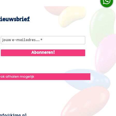
ieuwsbrief
ok afhalen mogelijk
nfo@kirpa.nl