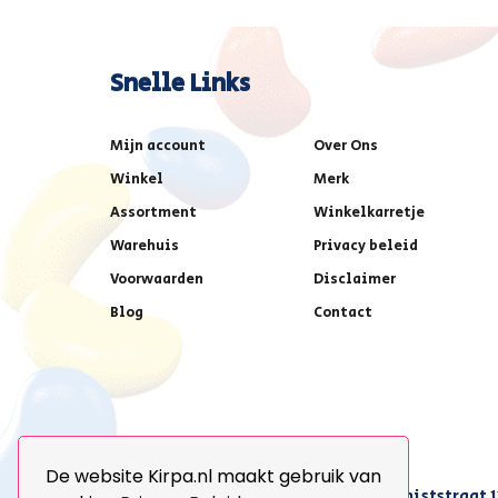
Snelle Links
Mijn account
Over Ons
Winkel
Merk
Assortment
Winkelkarretje
Warehuis
Privacy beleid
Voorwaarden
Disclaimer
Blog
Contact
De website Kirpa.nl maakt gebruik van
achter AFAS voetbalstadion,Amethiststraat 1