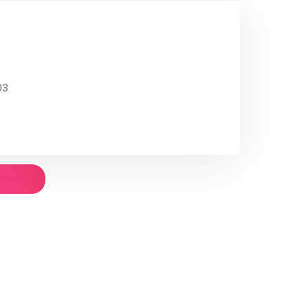
03
rijzen