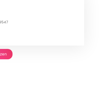
9547
jzen