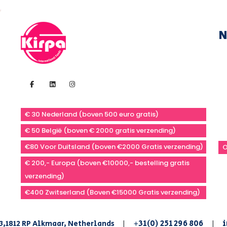
N
€ 30 Nederland (boven 500 euro gratis)
€ 50 België (boven € 2000 gratis verzending)
€80 Voor Duitsland (boven €2000 Gratis verzending)
O
€ 200,- Europa (boven €10000,- bestelling gratis
verzending)
€400 Zwitserland (Boven €15000 Gratis verzending)
+31(0) 251 296 806
i
3,1812 RP Alkmaar, Netherlands
|
|