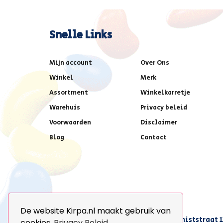
Snelle Links
Mijn account
Over Ons
Winkel
Merk
Assortment
Winkelkarretje
Warehuis
Privacy beleid
Voorwaarden
Disclaimer
Blog
Contact
De website Kirpa.nl maakt gebruik van
achter AFAS voetbalstadion,Amethiststraat 1
cookies.
Privacy Beleid