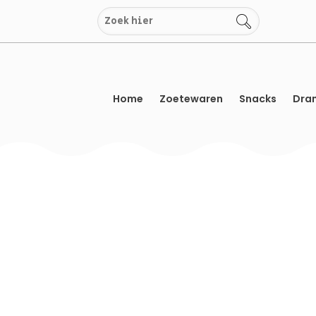
Overslaan
naar
inhoud
Home
Zoetewaren
Snacks
Dran