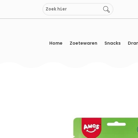
Overslaan
naar
inhoud
Home
Zoetewaren
Snacks
Dran