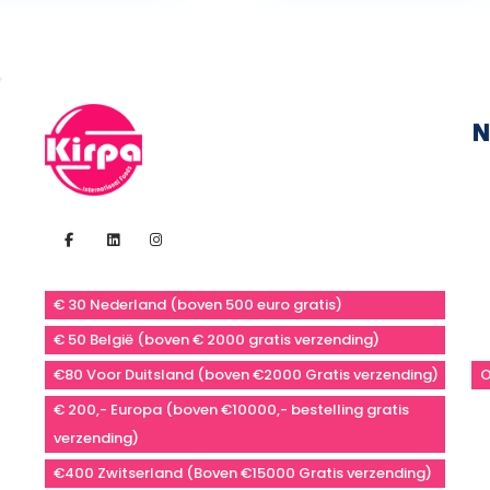
N
€ 30 Nederland (boven 500 euro gratis)
€ 50 België (boven € 2000 gratis verzending)
€80 Voor Duitsland (boven €2000 Gratis verzending)
O
€ 200,- Europa (boven €10000,- bestelling gratis
verzending)
€400 Zwitserland (Boven €15000 Gratis verzending)