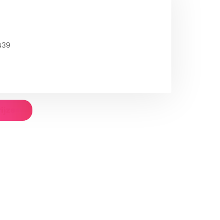
439
rijzen