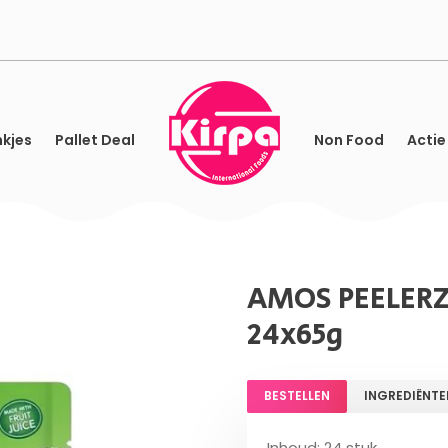
kjes
Pallet Deal
Non Food
Actie
AMOS PEELER
24x65g
BESTELLEN
INGREDIËNTE
Inhoud: 24 stuk