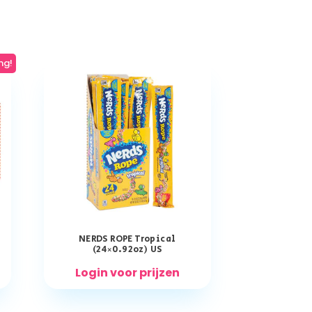
ng!
NERDS ROPE Tropical
(24×0.92oz) US
Login voor prijzen