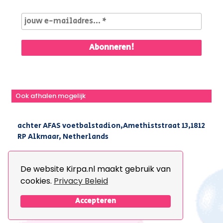
Ook afhalen mogelijk
achter AFAS voetbalstadion,Amethiststraat 13,1812
RP Alkmaar, Netherlands
|
+31(0) 251 296 806
|
info@kirpa.nl
De website Kirpa.nl maakt gebruik van
cookies.
Privacy Beleid
© 2026 Kirpa. All Rights Reserved.
Design By
The Webdesign
Accepteren