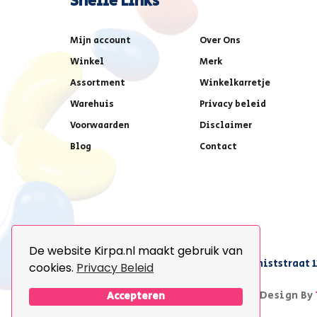
Snelle Links
Mijn account
Over Ons
Winkel
Merk
Assortment
Winkelkarretje
Warehuis
Privacy beleid
Voorwaarden
Disclaimer
Blog
Contact
De website Kirpa.nl maakt gebruik van
achter AFAS voetbalstadion,Amethiststraat 1
cookies.
Privacy Beleid
© 2026 Kirpa. All Rights Reserved.
Design By
Accepteren