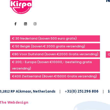
N
€ 30 Nederland (boven 500 euro gratis)
€ 50 België (boven € 2000 gratis verzending)
€80 Voor Duitsland (boven €2000 Gratis verzending)
O
€ 200,- Europa (boven €10000,- bestelling gratis
verzending)
€400 Zwitserland (Boven €15000 Gratis verzending)
+31(0) 251 296 806
i
3,1812 RP Alkmaar, Netherlands
|
|
The Webdesign