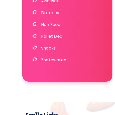
Aziatisch
Drankjes
Non Food
Pallet Deal
Snacks
Zoetewaren