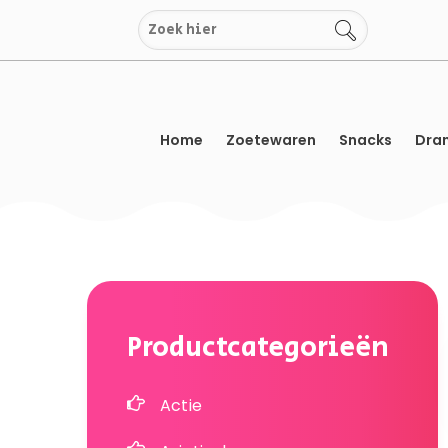
Overslaan
naar
inhoud
Home
Zoetewaren
Snacks
Dran
Productcategorieën
Actie