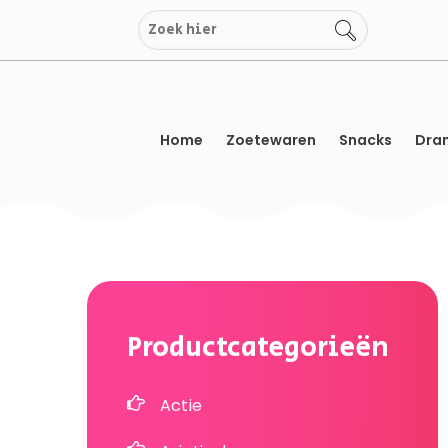
Overslaan
naar
inhoud
Home
Zoetewaren
Snacks
Dran
Productcategorieën
Actie