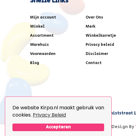
Snelle Links
Mijn account
Over Ons
Winkel
Merk
Assortment
Winkelkarretje
Warehuis
Privacy beleid
Voorwaarden
Disclaimer
Blog
Contact
De website Kirpa.nl maakt gebruik van
achter AFAS voetbalstadion,Amethiststraat 1
cookies.
Privacy Beleid
© 2026 Kirpa. All Rights Reserved.
Design By
Accepteren