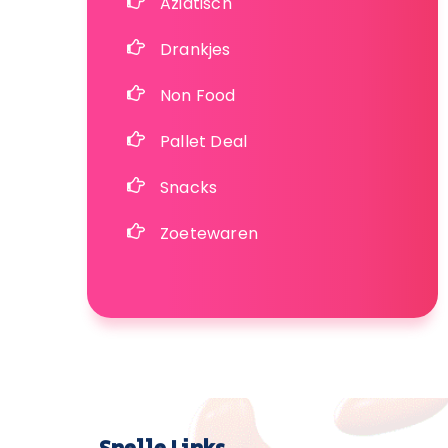
Aziatisch
Drankjes
Non Food
Pallet Deal
Snacks
Zoetewaren