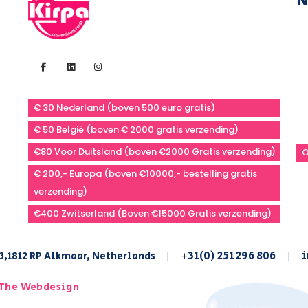
N
€ 30 Nederland (boven 500 euro gratis)
€ 50 België (boven € 2000 gratis verzending)
€80 Voor Duitsland (boven €2000 Gratis verzending)
O
€ 200,- Europa (boven €10000,- bestelling gratis
verzending)
€400 Zwitserland (Boven €15000 Gratis verzending)
+31(0) 251 296 806
i
3,1812 RP Alkmaar, Netherlands
|
|
The Webdesign