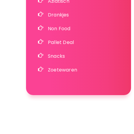
Aziatisch
Drankjes
Non Food
Pallet Deal
Snacks
Zoetewaren