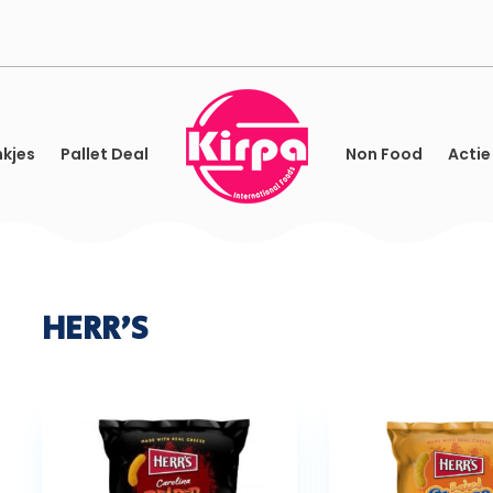
kjes
Pallet Deal
Non Food
Actie
HERR'S