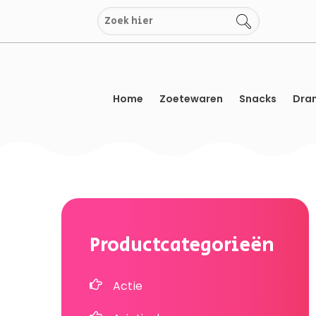
Overslaan
naar
inhoud
Home
Zoetewaren
Snacks
Dran
Productcategorieën
Actie