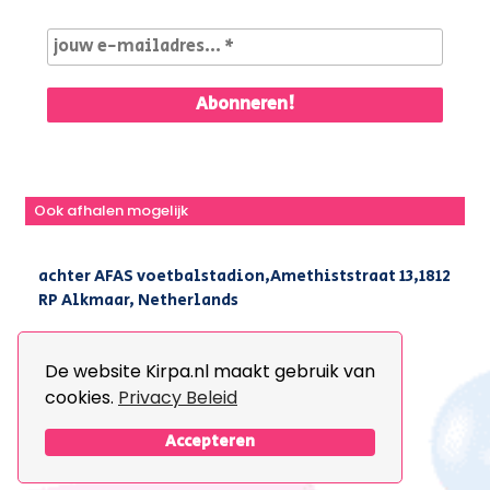
Ook afhalen mogelijk
achter AFAS voetbalstadion,Amethiststraat 13,1812
RP Alkmaar, Netherlands
|
+31(0) 251 296 806
|
info@kirpa.nl
De website Kirpa.nl maakt gebruik van
cookies.
Privacy Beleid
© 2026 Kirpa. All Rights Reserved.
Design By
The Webdesign
Accepteren