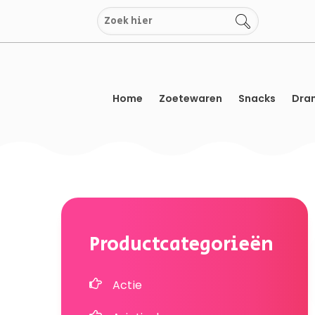
Overslaan
naar
inhoud
Home
Zoetewaren
Snacks
Dran
Productcategorieën
Actie