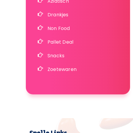
Aziatisch
Drankjes
Non Food
Pallet Deal
Snacks
Zoetewaren