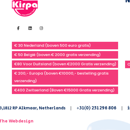
N
€ 30 Nederland (boven 500 euro gratis)
€ 50 België (boven € 2000 gratis verzending)
€80 Voor Duitsland (boven €2000 Gratis verzending)
O
€ 200,- Europa (boven €10000,- bestelling gratis
verzending)
€400 Zwitserland (Boven €15000 Gratis verzending)
+31(0) 251 296 806
i
3,1812 RP Alkmaar, Netherlands
|
|
The Webdesign