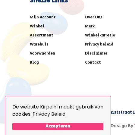
Snelle Links
Mijn account
Over Ons
Winkel
Merk
Assortment
Winkelkarretje
Warehuis
Privacy beleid
Voorwaarden
Disclaimer
Blog
Contact
De website Kirpa.nl maakt gebruik van
achter AFAS voetbalstadion,Amethiststraat 1
cookies.
Privacy Beleid
© 2026 Kirpa. All Rights Reserved.
Design By
Accepteren