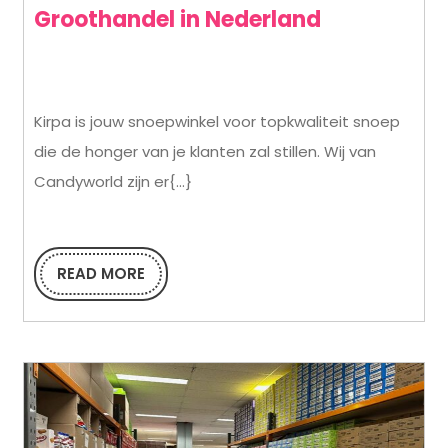
Kirpa:
Groothandel in Nederland
Uw
Premium
Kirpa is jouw snoepwinkel voor topkwaliteit snoep
Snoep
die de honger van je klanten zal stillen. Wij van
B2B
Candyworld zijn er{...}
Groothand
in
Nederland
READ MORE
READ
MORE