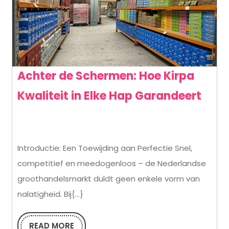
Achter de Schermen: Hoe Kirpa
Acht
Kwaliteit in Elke Hap Garandeert
de
Sche
Introductie: Een Toewijding aan Perfectie Snel,
Hoe
competitief en meedogenloos – de Nederlandse
Kirp
groothandelsmarkt duldt geen enkele vorm van
Kwal
nalatigheid. Bij{...}
in
Elke
READ MORE
READ