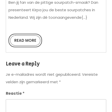
Ben jij fan van de pittige sourpatch-smaak? Dan
grootha
presenteert Kirpa jou de beste sourpatches in
bij
Nederland. Wij zijn dé toonaangevende{...}
Kirpa
READ MORE
READ
MORE
Leave a Reply
Je e-mailadres wordt niet gepubliceerd.
Vereiste
velden zijn gemarkeerd met
*
Reactie
*