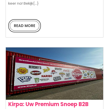
–
keer na! Bekijk{...}
De
toonaangev
READ MORE
groothandel
READ
MORE
in
snoepgoed
in
Nederland
Kirpa: Uw Premium Snoep B2B