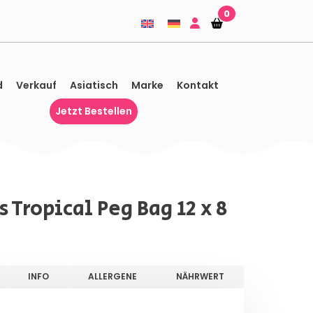
0
Einkaufskorb
Einkaufskorb
d
Verkauf
Asiatisch
Marke
Kontakt
Jetzt Bestellen
s Tropical Peg Bag 12 x 8
INFO
ALLERGENE
NÄHRWERT