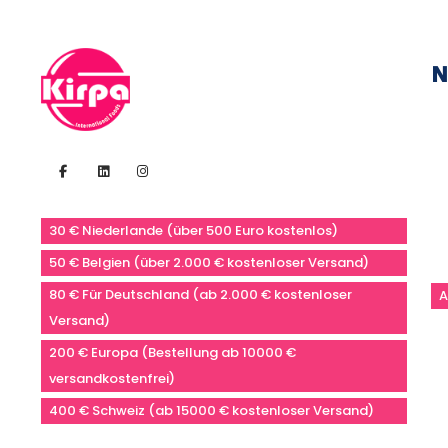
N
30 € Niederlande (über 500 Euro kostenlos)
50 € Belgien (über 2.000 € kostenloser Versand)
80 € Für Deutschland (ab 2.000 € kostenloser
A
Versand)
200 € Europa (Bestellung ab 10000 €
versandkostenfrei)
400 € Schweiz (ab 15000 € kostenloser Versand)