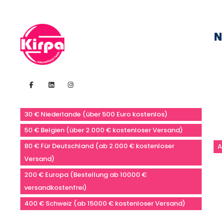
N
30 € Niederlande (über 500 Euro kostenlos)
50 € Belgien (über 2.000 € kostenloser Versand)
80 € Für Deutschland (ab 2.000 € kostenloser
A
Versand)
200 € Europa (Bestellung ab 10000 €
versandkostenfrei)
400 € Schweiz (ab 15000 € kostenloser Versand)