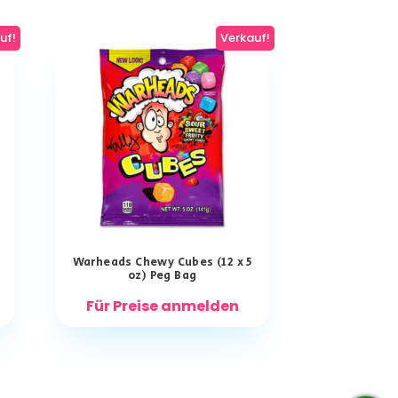
uf!
Verkauf!
Warheads Chewy Cubes (12 x 5
oz) Peg Bag
Für Preise anmelden