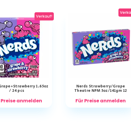
Verka
Verkauf!
Grape+Strawberry 1.65oz
Nerds Strawberry/Grape
/ 24 pcs
Theatre NPM 5oz/141gm 12
 Preise anmelden
Für Preise anmelden