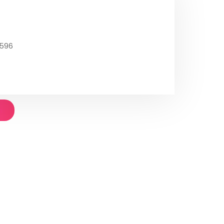
6596
n