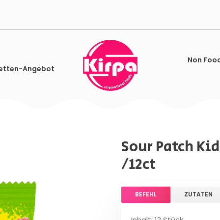
Non Foo
etten-Angebot
Sour Patch Kid
/12ct
BEFEHL
ZUTATEN
Inhalt: 12 Stück