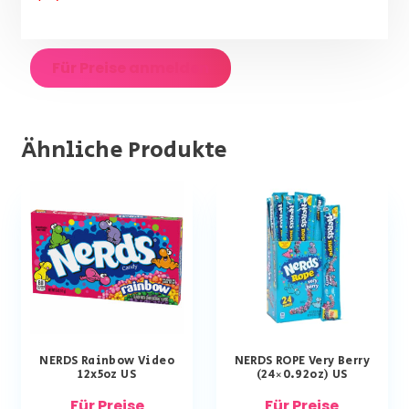
Für Preise anmelden
Ähnliche Produkte
NERDS Rainbow Video
NERDS ROPE Very Berry
12x5oz US
(24×0.92oz) US
Für Preise
Für Preise