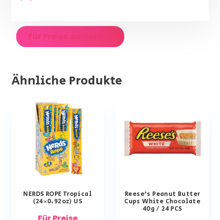
Für Preise anmelden
Ähnliche Produkte
NERDS ROPE Tropical
Reese’s Peanut Butter
(24×0.92oz) US
Cups White Chocolate
40g / 24 PCS
Für Preise