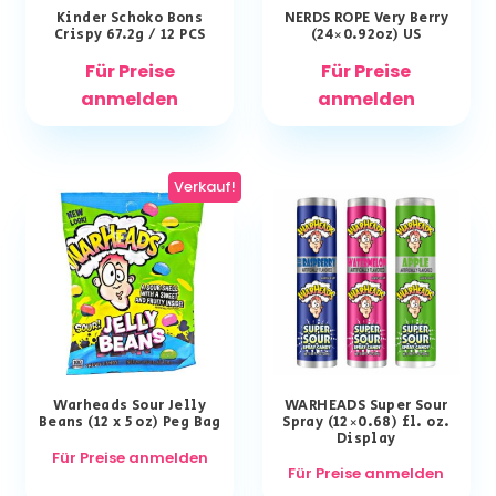
Kinder Schoko Bons
NERDS ROPE Very Berry
Crispy 67.2g / 12 PCS
(24×0.92oz) US
Für Preise
Für Preise
anmelden
anmelden
Verkauf!
Warheads Sour Jelly
WARHEADS Super Sour
Beans (12 x 5 oz) Peg Bag
Spray (12×0.68) fl. oz.
Display
Für Preise anmelden
Für Preise anmelden