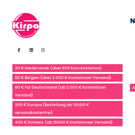
N
30 € Niederlande (über 500 Euro kostenlos)
50 € Belgien (über 2.000 € kostenloser Versand)
80 € Für Deutschland (ab 2.000 € kostenloser
A
Versand)
200 € Europa (Bestellung ab 10000 €
versandkostenfrei)
400 € Schweiz (ab 15000 € kostenloser Versand)