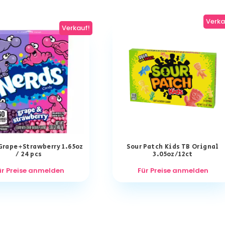
Verka
Verkauf!
Grape+Strawberry 1.65oz
Sour Patch Kids TB Orignal
/ 24 pcs
3.05oz/12ct
ür Preise anmelden
Für Preise anmelden