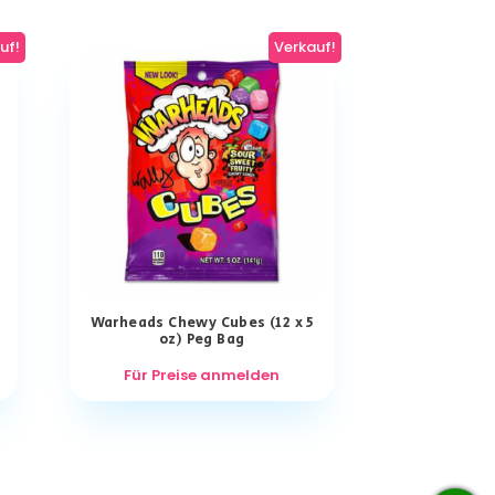
uf!
Verkauf!
Warheads Chewy Cubes (12 x 5
oz) Peg Bag
Für Preise anmelden