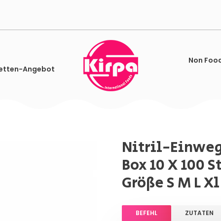
Non Foo
etten-Angebot
Nitril-Einwe
Box 10 X 100 S
Größe S M L Xl
BEFEHL
ZUTATEN