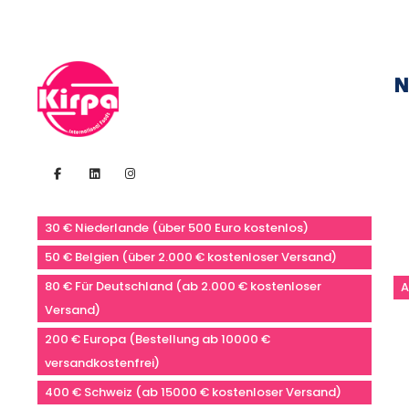
N
30 € Niederlande (über 500 Euro kostenlos)
50 € Belgien (über 2.000 € kostenloser Versand)
80 € Für Deutschland (ab 2.000 € kostenloser
A
Versand)
200 € Europa (Bestellung ab 10000 €
versandkostenfrei)
400 € Schweiz (ab 15000 € kostenloser Versand)