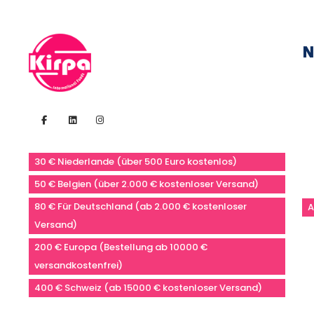
N
30 € Niederlande (über 500 Euro kostenlos)
50 € Belgien (über 2.000 € kostenloser Versand)
80 € Für Deutschland (ab 2.000 € kostenloser
A
Versand)
200 € Europa (Bestellung ab 10000 €
versandkostenfrei)
400 € Schweiz (ab 15000 € kostenloser Versand)