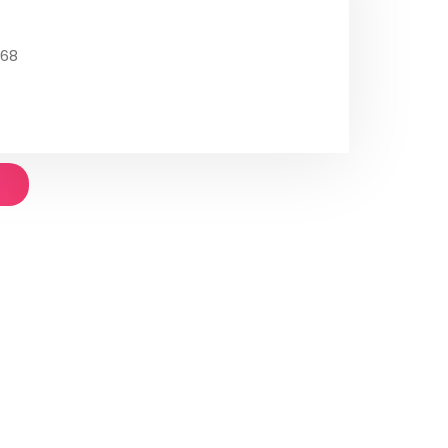
968
n