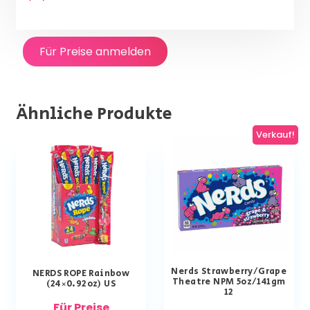
Für Preise anmelden
Ähnliche Produkte
Verkauf!
Nerds Strawberry/Grape
NERDS ROPE Rainbow
Theatre NPM 5oz/141gm
(24×0.92oz) US
12
Für Preise