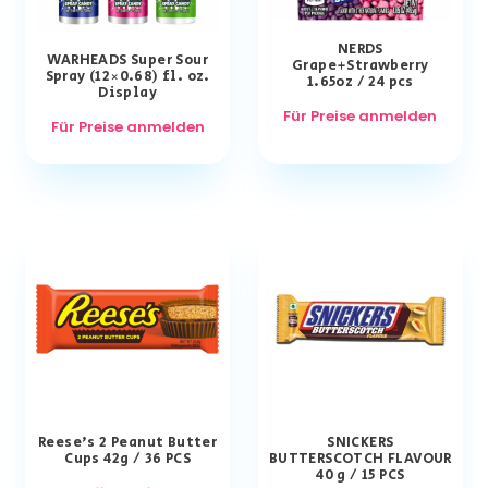
NERDS
WARHEADS Super Sour
Grape+Strawberry
Spray (12×0.68) fl. oz.
1.65oz / 24 pcs
Display
Für Preise anmelden
Für Preise anmelden
Reese’s 2 Peanut Butter
SNICKERS
Cups 42g / 36 PCS
BUTTERSCOTCH FLAVOUR
40 g / 15 PCS