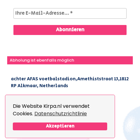
Abholung ist ebenfalls möglich
achter AFAS voetbalstadion,Amethiststraat 13,1812
RP Alkmaar, Netherlands
|
+31(0) 251 296 806
|
info@kirpa.nl
Die Website Kirpa.nl verwendet
Cookies.
Datenschutzrichtlinie
© 2026 Kirpa. All Rights Reserved.
Design By
The Webdesign
Akzeptieren