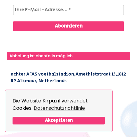
Abholung ist ebenfalls möglich
achter AFAS voetbalstadion,Amethiststraat 13,1812
RP Alkmaar, Netherlands
|
+31(0) 251 296 806
|
info@kirpa.nl
Die Website Kirpa.nl verwendet
Cookies.
Datenschutzrichtlinie
© 2026 Kirpa. All Rights Reserved.
Design By
The Webdesign
Akzeptieren