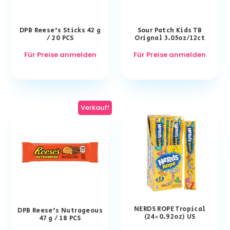
DPB Reese’s Sticks 42 g
Sour Patch Kids TB
/ 20 PCS
Orignal 3.05oz/12ct
Für Preise anmelden
Für Preise anmelden
Verkauf!
NERDS ROPE Tropical
DPB Reese’s Nutrageous
(24×0.92oz) US
47 g / 18 PCS