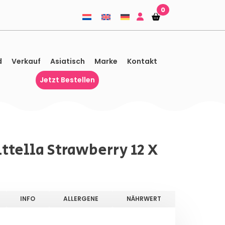
0
Einkaufskorb
Einkaufskorb
d
Verkauf
Asiatisch
Marke
Kontakt
Jetzt Bestellen
ttella Strawberry 12 X
INFO
ALLERGENE
NÄHRWERT