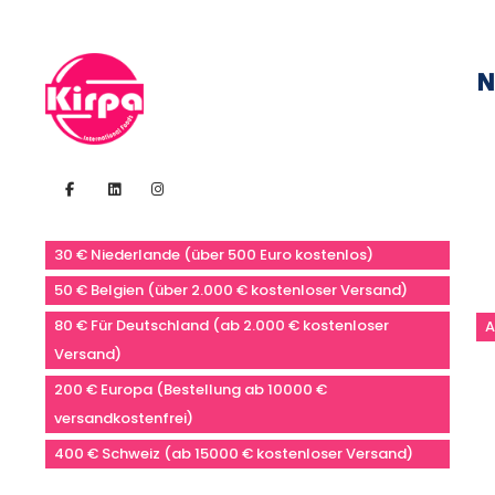
N
30 € Niederlande (über 500 Euro kostenlos)
50 € Belgien (über 2.000 € kostenloser Versand)
80 € Für Deutschland (ab 2.000 € kostenloser
A
Versand)
200 € Europa (Bestellung ab 10000 €
versandkostenfrei)
400 € Schweiz (ab 15000 € kostenloser Versand)