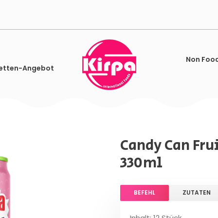
Non Foo
etten-Angebot
Candy Can Frui
330ml
BEFEHL
ZUTATEN
Inhalt: 12 Stück