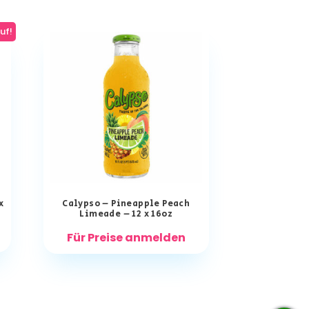
uf!
x
Calypso – Pineapple Peach
Limeade – 12 x 16oz
Für Preise anmelden