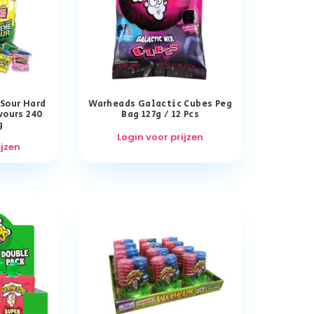
Sour Hard
Warheads Galactic Cubes Peg
vours 240
Bag 127g / 12 Pcs
g
Login voor prijzen
ijzen