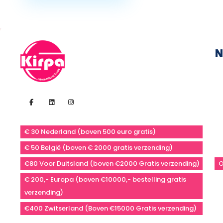
N
€ 30 Nederland (boven 500 euro gratis)
€ 50 België (boven € 2000 gratis verzending)
€80 Voor Duitsland (boven €2000 Gratis verzending)
O
€ 200,- Europa (boven €10000,- bestelling gratis
verzending)
€400 Zwitserland (Boven €15000 Gratis verzending)