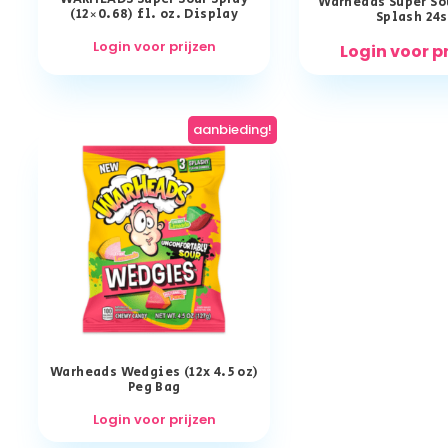
Warheads Super So
(12×0.68) fl. oz. Display
Splash 24s
Login voor prijzen
Login voor p
aanbieding!
Warheads Wedgies (12x 4.5 oz)
Peg Bag
Login voor prijzen