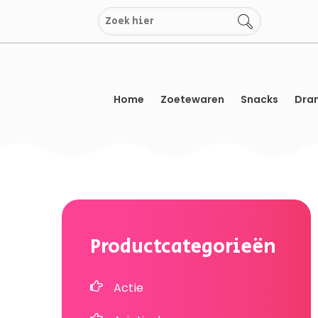
Overslaan
naar
inhoud
Home
Zoetewaren
Snacks
Dran
Productcategorieën
Actie