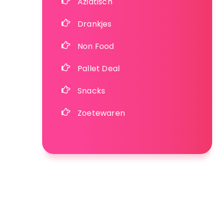
Aziatisch
Drankjes
Non Food
Pallet Deal
Snacks
Zoetewaren