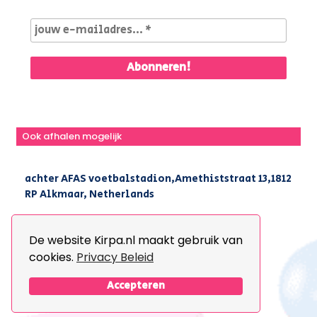
Ook afhalen mogelijk
achter AFAS voetbalstadion,Amethiststraat 13,1812
RP Alkmaar, Netherlands
|
+31(0) 251 296 806
|
info@kirpa.nl
De website Kirpa.nl maakt gebruik van
cookies.
Privacy Beleid
© 2026 Kirpa. All Rights Reserved.
Design By
The Webdesign
Accepteren